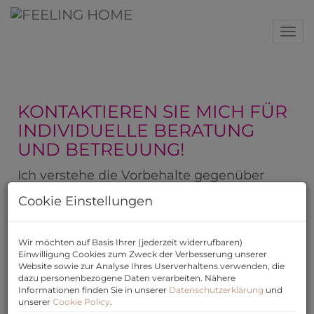
Nav
KONTAKTIEREN SIE MICH FÜR
INDIVIDUELLE BERATUNG
UND BETREUUNG!
Ich verstehe die Vorbehalte gegenüber
Immobilienmaklern
nur allzu gut, aber
Cookie Einstellungen
lassen Sie mich Ihnen versichern: Ihre
Wünsche und Bedürfnisse sind bei mir in
Wir möchten auf Basis Ihrer (jederzeit widerrufbaren)
den besten Händen. Von Anfang an stehe
Einwilligung Cookies zum Zweck der Verbesserung unserer
ich persönlich an Ihrer Seite, kümmere
Website sowie zur Analyse Ihres Userverhaltens verwenden, die
dazu personenbezogene Daten verarbeiten. Nähere
mich um Besichtigungen,
Informationen finden Sie in unserer
Datenschutzerklärung
und
Finanzierungsoptionen, Marktwertanalysen
unserer
Cookie Policy
.