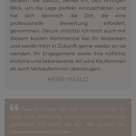
beraten. Sie be­sitzt, denke ich, den richtigen
Blick, um die Lage perfekt einzuschätzen und
hat sich dennoch die Zeit, die eine
professionelle Be­wertung erfordert,
genommen. Darum möchte ich mich auch mit
diesem kurzen Kommentar bei ihr bedanken
und werde mich in Zukunft gerne wieder an sie
wenden. Ihr Engagement sowie ihre höfliche,
ehrliche und liebenswerte Art wird KäuferInnen
als auch VerkäuferInnen überzeugen.
HERR MASLO
Frau Christiani hat nun schon zweimal für
mich eine Wohnung schnell und profes­sionell
ver­mittelt. Ich kann sie nur mit gutem Ge­
wissen weiter­empfehlen.