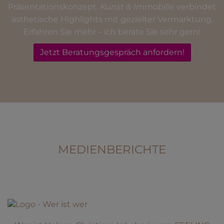
Präsentationskonzept.
Kunst & Immobilie
verbindet
ästhetische Highlights mit gezielter Vermarktung.
Erfahren Sie mehr – ich berate Sie sehr gern!
Jetzt Beratungsgespräch anfordern!
MEDIENBERICHTE