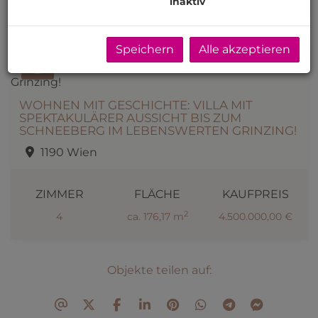
inaktiv
Speichern
Alle akzeptieren
WOHNEN MIT GESCHICHTE: VILLA MIT
SPEKTAKULÄRER AUSSICHT BIS ZUM
SCHNEEBERG IM LEBENSWERTEN GRINZING!
1190 Wien
ZIMMER
FLÄCHE
KAUFPREIS
2
4
ca. 176,17 m
4.500.000,00 €
Objekte teilen auf: