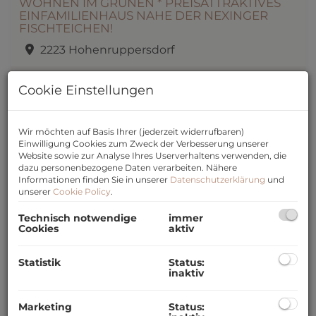
WOHNEN IM GRÜNEN * PREISATTRAKTIVES
EINFAMILIENHAUS NAHE DER NEXINGER
FISCHTEICHEN!
2223 Hohenruppersdorf
Cookie Einstellungen
ZIMMER
FLÄCHE
KAUFPREIS
2
2
ca. 55,39 m
99.000,00 €
Wir möchten auf Basis Ihrer (jederzeit widerrufbaren)
Einwilligung Cookies zum Zweck der Verbesserung unserer
Website sowie zur Analyse Ihres Userverhaltens verwenden, die
dazu personenbezogene Daten verarbeiten. Nähere
Informationen finden Sie in unserer
Datenschutzerklärung
und
unserer
Cookie Policy
.
HELLE 3-ZIMMER-LOGGIA-WOHNUNG IM 7.
LIFTSTOCK MIT SCHÖNEM FERNBLICK BIS
Technisch notwendige
immer
Cookies
aktiv
ZUM SCHNEEBERG!
2230 Gänserndorf
Statistik
Status:
inaktiv
ZIMMER
FLÄCHE
KAUFPREIS
Marketing
Status:
2
3
ca. 71,46 m
169.000,00 €