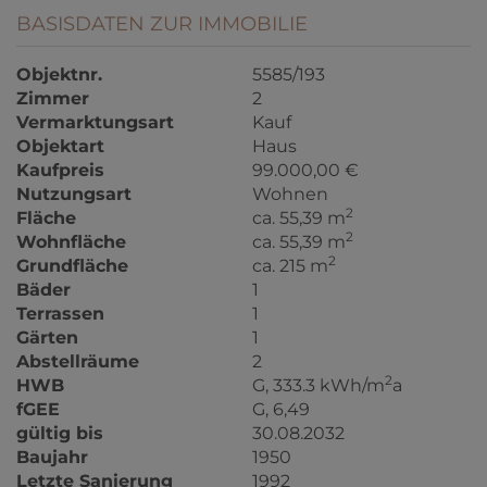
BASISDATEN ZUR IMMOBILIE
Objektnr.
5585/193
Zimmer
2
Vermarktungsart
Kauf
Objektart
Haus
Kaufpreis
99.000,00 €
Nutzungsart
Wohnen
2
Fläche
ca. 55,39 m
2
Wohnfläche
ca. 55,39 m
2
Grundfläche
ca. 215 m
Bäder
1
Terrassen
1
Gärten
1
Abstellräume
2
2
HWB
G, 333.3 kWh/m
a
fGEE
G, 6,49
gültig bis
30.08.2032
Baujahr
1950
Letzte Sanierung
1992