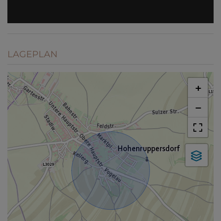
LAGEPLAN
+
−