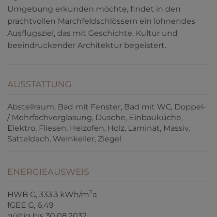
Umgebung erkunden möchte, findet in den
prachtvollen Marchfeldschlössern ein lohnendes
Ausflugsziel, das mit Geschichte, Kultur und
beeindruckender Architektur begeistert.
AUSSTATTUNG
Abstellraum
Bad mit Fenster
Bad mit WC
Doppel-
/ Mehrfachverglasung
Dusche
Einbauküche
Elektro
Fliesen
Heizofen
Holz
Laminat
Massiv
Satteldach
Weinkeller
Ziegel
ENERGIEAUSWEIS
2
HWB
G, 333.3 kWh/m
a
fGEE
G, 6,49
gültig bis
30.08.2032